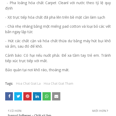
- Pha loãng hóa chất Carpet Cleanl với nước theo tỷ lệ quy
định
- Xịt trực tiếp hóa chất đã pha lên trên bề mặt cần làm sạch
- Chà nhẹ nhàng bằng một miếng pad cotton và loại bỏ các vết
bẩn ngay lập tức
- Hút các chất cặn và hóa chất thừa dư bằng máy hút bụi khô
và ẩm, sau đó để khô.
Cảnh báo: Có hại nếu nuốt phải. Để xa tầm tay trẻ em. Tránh
tiếp xúc trực tiếp với mắt.
Bảo quản tại nơi khô ráo, thoáng mát.
Tags:
Hoa Chat Giat La
Hoa Chat Giat Tham
CŨ HƠN
MỚI HƠN
Sunpol Softener – Chất xả làm