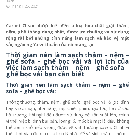
sạch
Tháng 1 25, 2021
Carpet Clean được biết đến là loại hóa chất giặt thảm,
nệm, ghế thông dụng nhất, được ưa chuộng và sử dụng
rộng rãi bởi những tính năng làm sạch và bảo vệ mặt
vải, ngăn ngừa vi khuẩn của nó mang lại
.
Thời gian nên làm sạch thảm – nệm –
ghế sofa – ghế bọc vải và lợi ích của
việc làm sạch thảm – nệm – ghế sofa –
ghế bọc vải bạn cần biết
Thời gian nên làm sạch thảm – nệm – ghế
sofa – ghế bọc vải:
Thông thường, thảm, nệm, ghế sofa, ghế bọc vải ở gia đình
hay khách sạn, nhà hàng, rạp chiếu phim, rạp hát, hay ở các
hội trường, hội nghị đều được sử dụng với tần suất lớn, chính
vì thế, việc bị dính bụi bẩn, loang, ố, mốc bề mặt là điều không
thể tránh khỏi nếu không được vệ sinh thường xuyên. Chính vì
thế, thời gian được coi là hợp lý nhất để vệ sinh thảm – nệm –